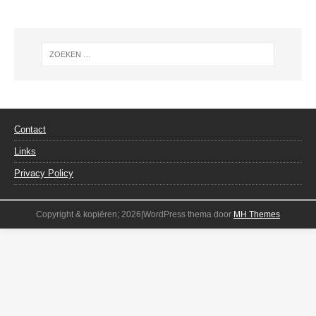
Contact
Links
Privacy Policy
Copyright & kopiëren; 2026|WordPress thema door
MH Themes